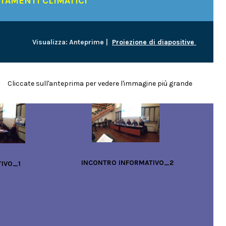
TAMENTI CLIMATICI
Visualizza:
Anteprime |
P
roiezione
di diapositive
Cliccate sull'anteprima per vedere l'immagine più grande
INCONTRO INFORMATIVO_2
TIVO_1