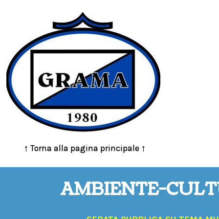
↑ Torna alla pagina principale ↑
↑ Torna alla pagina principale ↑
AMBIENTE-CUL